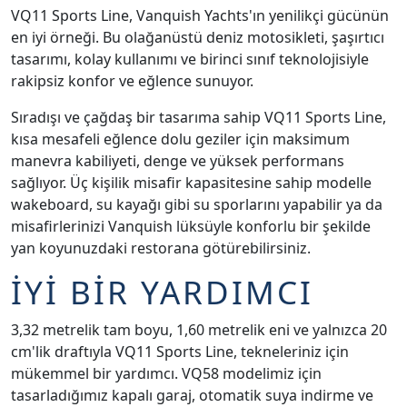
VQ11 Sports Line, Vanquish Yachts'ın yenilikçi gücünün
en iyi örneği. Bu olağanüstü deniz motosikleti, şaşırtıcı
tasarımı, kolay kullanımı ve birinci sınıf teknolojisiyle
rakipsiz konfor ve eğlence sunuyor.
Sıradışı ve çağdaş bir tasarıma sahip VQ11 Sports Line,
kısa mesafeli eğlence dolu geziler için maksimum
manevra kabiliyeti, denge ve yüksek performans
sağlıyor. Üç kişilik misafir kapasitesine sahip modelle
wakeboard, su kayağı gibi su sporlarını yapabilir ya da
misafirlerinizi Vanquish lüksüyle konforlu bir şekilde
yan koyunuzdaki restorana götürebilirsiniz.
İYİ BİR YARDIMCI
3,32 metrelik tam boyu, 1,60 metrelik eni ve yalnızca 20
cm'lik draftıyla VQ11 Sports Line, tekneleriniz için
mükemmel bir yardımcı. VQ58 modelimiz için
tasarladığımız kapalı garaj, otomatik suya indirme ve