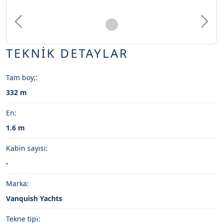
Previous
Next
TEKNİK DETAYLAR
Tam boy;:
332 m
En:
1.6 m
Kabin sayısı:
-
Marka:
Vanquish Yachts
Tekne tipi: