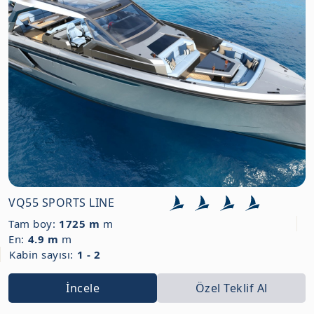
VQ55 SPORTS LINE
Tam boy:
1725 m
m
En:
4.9 m
m
Kabin sayısı:
1 - 2
İncele
Özel Teklif Al