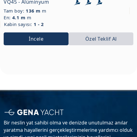
VQ45 - Alüminyum
Tam boy:
136 m
m
En:
4.1 m
m
Kabin sayısı:
1 - 2
İncele
Özel Teklif Al
Bir neslin yat sahibi olma ve denizde unutulmaz anılar
yaratma hayallerini gerçekleştirmelerine yardımcı olduk