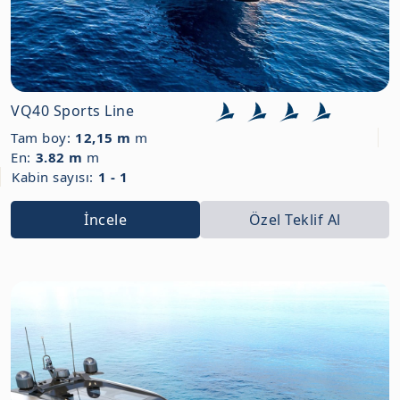
VQ40 Sports Line
Tam boy:
12,15 m
m
En:
3.82 m
m
Kabin sayısı:
1 - 1
İncele
Özel Teklif Al