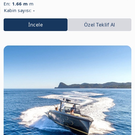
En:
1.66 m
m
Kabin sayısı:
-
İncele
Özel Teklif Al