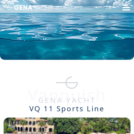
TR
Vanquish
GENA YACHT
VQ 11 Sports Line
Yachts