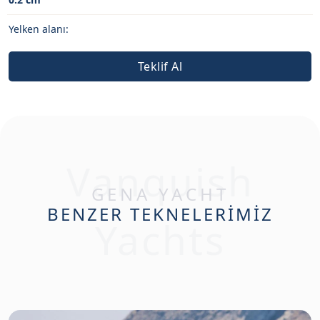
Yelken alanı:
Teklif Al
Vanquish
GENA YACHT
BENZER TEKNELERİMİZ
Yachts