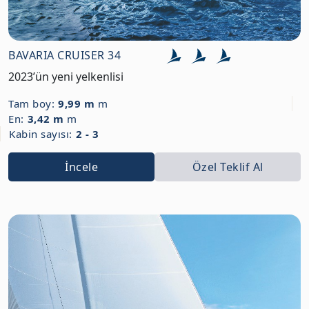
BAVARIA CRUISER 34
2023’ün yeni yelkenlisi
Tam boy:
9,99 m
m
En:
3,42 m
m
Kabin sayısı:
2 - 3
İncele
Özel Teklif Al