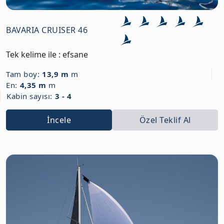
BAVARIA CRUISER 46
Tek kelime ile : efsane
Tam boy:
13,9 m
m
En:
4,35 m
m
Kabin sayısı:
3 - 4
İncele
Özel Teklif Al