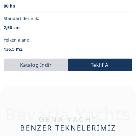
80 hp
Standart derinlik:
2,50 cm
Yelken alanı:
136,5 m2
Katalog İndir
Teklif Al
Bavaria Yachts
GENA YACHT
BENZER TEKNELERİMİZ