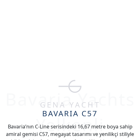
TR
Bavaria Yachts
GENA YACHT
BAVARIA C57
Yelkenli
Bavaria’nın C-Line serisindeki 16,67 metre boya sahip
amiral gemisi C57, megayat tasarımı ve yenilikçi stiliyle