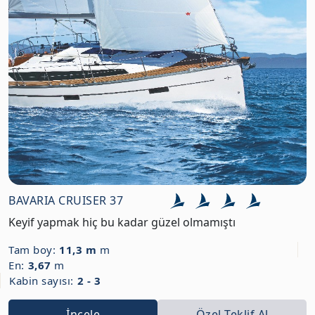
BAVARIA CRUISER 37
Keyif yapmak hiç bu kadar güzel olmamıştı
Tam boy:
11,3 m
m
En:
3,67
m
Kabin sayısı:
2 - 3
İncele
Özel Teklif Al