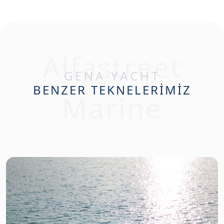
Alfastreet
GENA YACHT
BENZER TEKNELERİMİZ
Marine