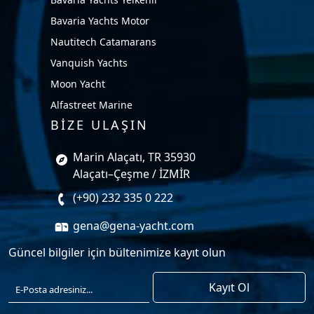
Bavaria Yachts Motor
Nautitech Catamarans
Vanquish Yachts
Moon Yacht
Alfastreet Marine
BİZE ULAŞIN
Marin Alaçatı, TR 35930
Alaçatı–Çeşme / İZMİR
(+90) 232 335 0 222
gena@gena-yacht.com
Güncel bilgiler için bültenimize kayıt olun
Kayıt Ol