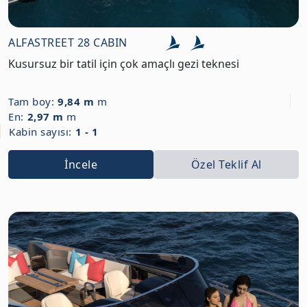
ALFASTREET 28 CABIN
Kusursuz bir tatil için çok amaçlı gezi teknesi
Tam boy:
9,84 m
m
En:
2,97 m
m
Kabin sayısı:
1 - 1
İncele
Özel Teklif Al