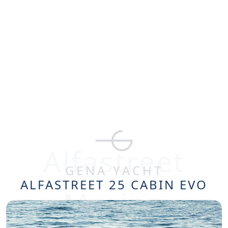
TR
Alfastreet
GENA YACHT
ALFASTREET 25 CABIN EVO
Marine