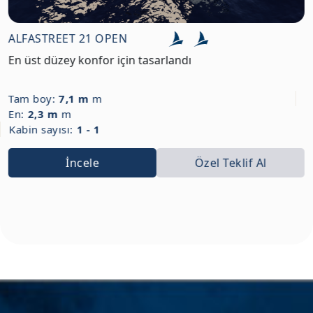
ALFASTREET 21 OPEN
En üst düzey konfor için tasarlandı
Tam boy:
7,1 m
m
En:
2,3 m
m
Kabin sayısı:
1 - 1
İncele
Özel Teklif Al