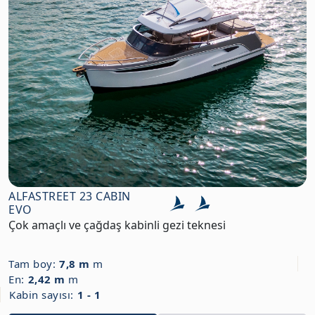
ALFASTREET 23 CABIN
EVO
Çok amaçlı ve çağdaş kabinli gezi teknesi
Tam boy:
7,8 m
m
En:
2,42 m
m
Kabin sayısı:
1 - 1